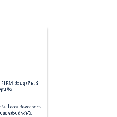
RM ช่วยธุรกิจได้
FULL-SERVICE LAW 
่คุณคิด
BOUTIQUE LAW FIRM? เล
ตอบโจทย์ธุรกิจ
ุกวันนี้ ความต้องการทาง
เวลามีปัญหาทางกฎหมาย ไม่ว่าจะเป็
แบบแยกส่วนอีกต่อไป